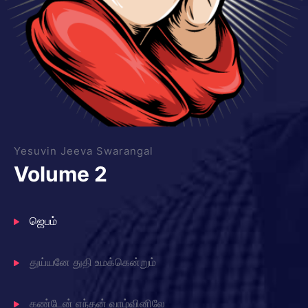
Yesuvin Jeeva Swarangal
Volume 2
ஜெபம்
துய்யனே துதி உமக்கென்றும்
கண்டேன் எந்தன் வாழ்வினிலே